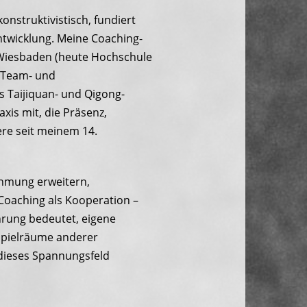
onstruktivistisch, fundiert
twicklung. Meine Coaching-
Wiesbaden (heute Hochschule
, Team- und
s Taijiquan- und Qigong-
xis mit, die Präsenz,
iere seit meinem 14.
ehmung erweitern,
Coaching als Kooperation –
hrung bedeutet, eigene
 Spielräume anderer
 dieses Spannungsfeld