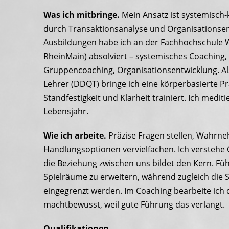
Was ich mitbringe.
Mein Ansatz ist systemisch-k
durch Transaktionsanalyse und Organisationsen
Ausbildungen habe ich an der Fachhochschule 
RheinMain) absolviert – systemisches Coaching
Gruppencoaching, Organisationsentwicklung. Al
Lehrer (DDQT) bringe ich eine körperbasierte Pra
Standfestigkeit und Klarheit trainiert. Ich medit
Lebensjahr.
Wie ich arbeite.
Präzise Fragen stellen, Wahrn
Handlungsoptionen vervielfachen. Ich verstehe 
die Beziehung zwischen uns bildet den Kern. Fü
Spielräume zu erweitern, während zugleich die
eingegrenzt werden. Im Coaching bearbeite ich
machtbewusst, weil gute Führung das verlangt.
Qualifikationen