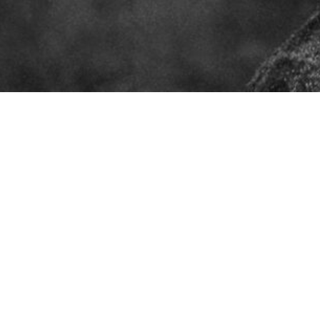
Auswahl
Start
Coaching
Retreats
Sparring
Publikationen