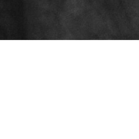
Coach
Sascha Büttner
Executive Coach
Egenolfstraße 10
65549 Limburg