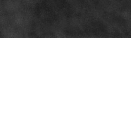
Hello
Limburg und Online.
T. +49 151 22 65 35 77
sb@saschabuettner.com