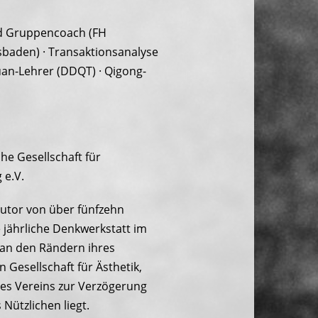
nd Gruppencoach (FH
sbaden) · Transaktionsanalyse
quan-Lehrer (DDQT) · Qigong-
e Gesellschaft für
 e.V.
Autor von über fünfzehn
 jährliche Denkwerkstatt im
 an den Rändern ihres
 Gesellschaft für Ästhetik,
es Vereins zur Verzögerung
 Nützlichen liegt.