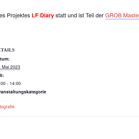
es Projektes
statt und ist Teil der
GROB Master
LF Diary
ETAILS
tum:
. Mai 2023
it:
:00 - 14:00
ranstaltungskategorie
tografie