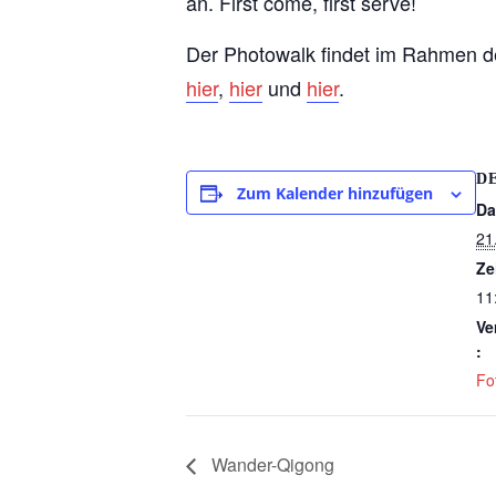
an. First come, first serve!
Der Photowalk findet im Rahmen d
hier
,
hier
und
hier
.
D
Zum Kalender hinzufügen
Da
21
Ze
11
Ve
:
Fo
Wander-Qigong