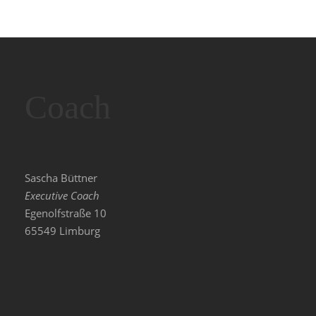
Coach
Sascha Büttner
Executive Coach
Egenolfstraße 10
65549 Limburg