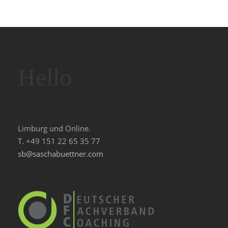
Hello
Limburg und Online.
T. +49 151 22 65 35 77
sb@saschabuettner.com