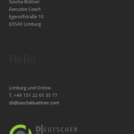
e
h
Sascha Büttner
Executive Coach
n
e
Egenolfstraße 10
65549 Limburg
-
u
N
n
a
Hello
d
v
A
i
n
Limburg und Online.
g
T. +49 151 22 65 35 77
s
sb@saschabuettner.com
a
t
i
i