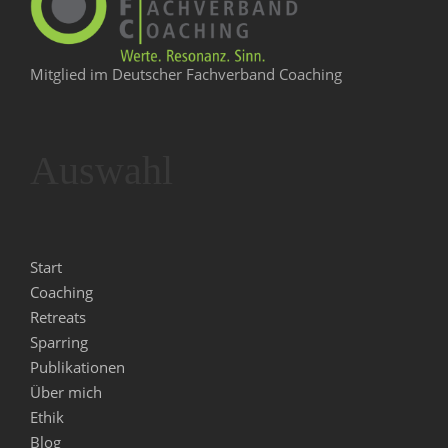
c
o
h
n
Mitglied im Deutscher Fachverband Coaching
t
e
Auswahl
n
,
Start
N
Coaching
Retreats
a
Sparring
Publikationen
v
Über mich
Ethik
i
Blog