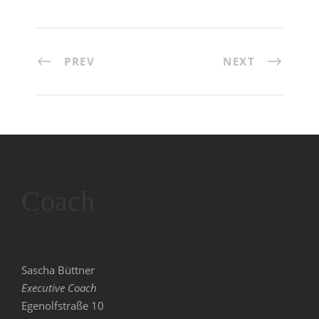
PREV
NEXT
Coach
Sascha Büttner
Executive Coach
Egenolfstraße 10