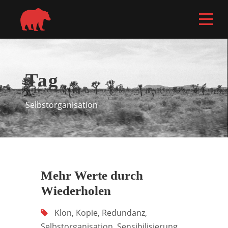
Tag
Selbstorganisation
Mehr Werte durch
Wiederholen
Klon
,
Kopie
,
Redundanz
,
Selbstorganisation
,
Sensibilisierung
,