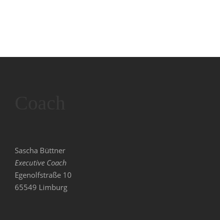
Coach
Sascha Büttner
Executive Coach
Egenolfstraße 10
65549 Limburg