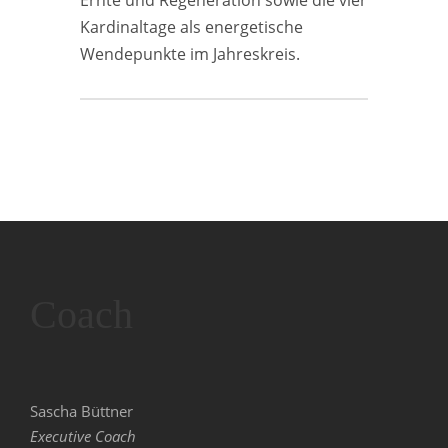
Ernte und Regeneration sowie die vier
Kardinaltage als energetische
Wendepunkte im Jahreskreis.
Coach
Sascha Büttner
Executive Coach