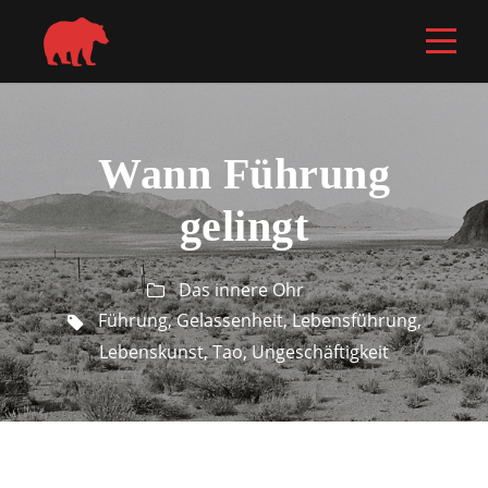
Wann Führung
gelingt
Das innere Ohr
Führung
,
Gelassenheit
,
Lebensführung
,
Lebenskunst
,
Tao
,
Ungeschäftigkeit