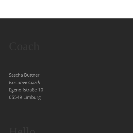
Coach
Sascha Büttner
Executive Coach
Egenolfstraße 10
65549 Limburg
Hello