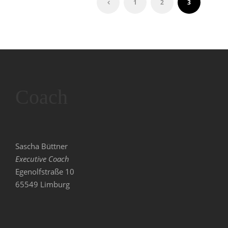
1
2
3
Coach
Sascha Büttner
Executive Coach
Egenolfstraße 10
65549 Limburg